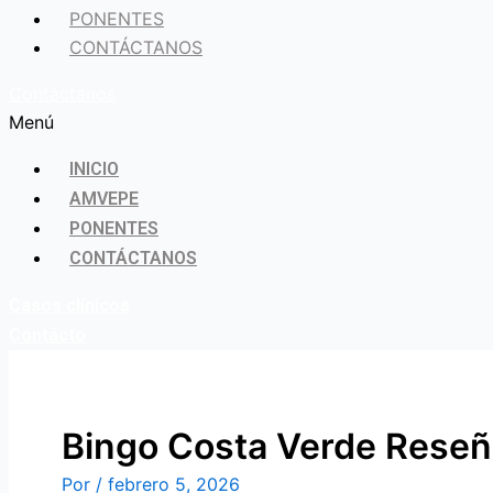
PONENTES
CONTÁCTANOS
Contáctanos
Menú
INICIO
AMVEPE
PONENTES
CONTÁCTANOS
Casos clínicos
Contácto
Bingo Costa Verde Rese
Por
/
febrero 5, 2026