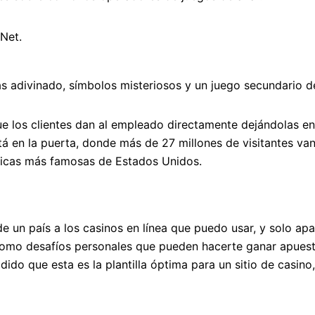
Net.
adivinado, símbolos misteriosos y un juego secundario d
que los clientes dan al empleado directamente dejándolas 
á en la puerta, donde más de 27 millones de visitantes van
ticas más famosas de Estados Unidos.
e un país a los casinos en línea que puedo usar, y solo ap
omo desafíos personales que pueden hacerte ganar apuesta
dido que esta es la plantilla óptima para un sitio de casin