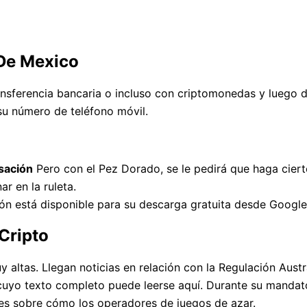
De Mexico
ransferencia bancaria o incluso con criptomonedas y luego 
u número de teléfono móvil.
sación
Pero con el Pez Dorado, se le pedirá que haga cierto
r en la ruleta.
ción está disponible para su descarga gratuita desde Google
Cripto
y altas. Llegan noticias en relación con la Regulación Aust
, cuyo texto completo puede leerse aquí. Durante su mandat
es sobre cómo los operadores de juegos de azar.