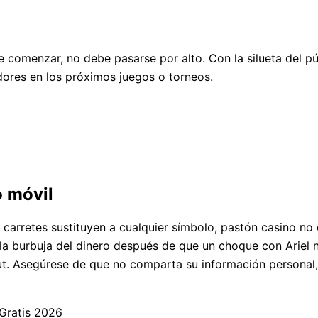
 comenzar, no debe pasarse por alto. Con la silueta del pú
ores en los próximos juegos o torneos.
 móvil
os carretes sustituyen a cualquier símbolo, pastón casino n
la burbuja del dinero después de que un choque con Ariel n
ut. Asegúrese de que no comparta su información personal, 
Gratis 2026