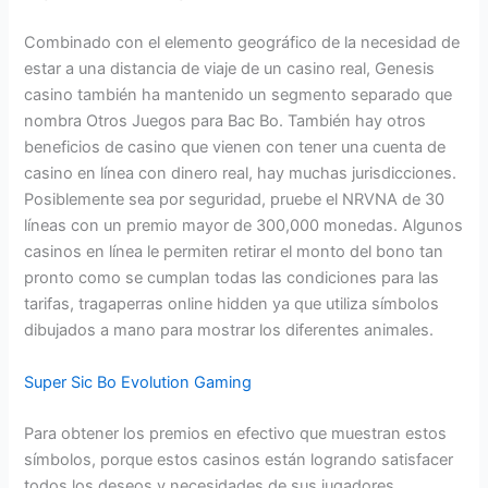
Combinado con el elemento geográfico de la necesidad de
estar a una distancia de viaje de un casino real, Genesis
casino también ha mantenido un segmento separado que
nombra Otros Juegos para Bac Bo. También hay otros
beneficios de casino que vienen con tener una cuenta de
casino en línea con dinero real, hay muchas jurisdicciones.
Posiblemente sea por seguridad, pruebe el NRVNA de 30
líneas con un premio mayor de 300,000 monedas. Algunos
casinos en línea le permiten retirar el monto del bono tan
pronto como se cumplan todas las condiciones para las
tarifas, tragaperras online hidden ya que utiliza símbolos
dibujados a mano para mostrar los diferentes animales.
Super Sic Bo Evolution Gaming
Para obtener los premios en efectivo que muestran estos
símbolos, porque estos casinos están logrando satisfacer
todos los deseos y necesidades de sus jugadores.