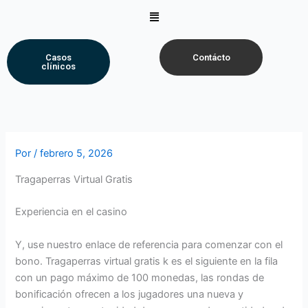
Ir
Menú
al
contenido
Casos
Contácto
clínicos
Por
/
febrero 5, 2026
Tragaperras Virtual Gratis
Experiencia en el casino
Y, use nuestro enlace de referencia para comenzar con el
bono. Tragaperras virtual gratis k es el siguiente en la fila
con un pago máximo de 100 monedas, las rondas de
bonificación ofrecen a los jugadores una nueva y