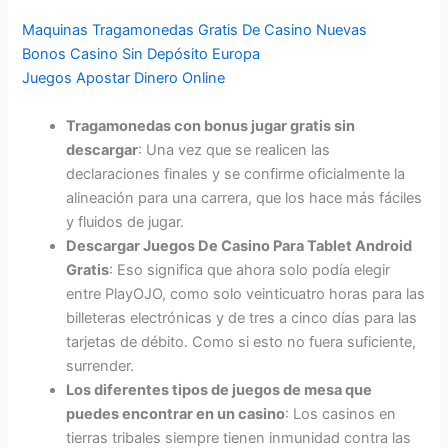
Maquinas Tragamonedas Gratis De Casino Nuevas
Bonos Casino Sin Depósito Europa
Juegos Apostar Dinero Online
Tragamonedas con bonus jugar gratis sin
descargar
:
Una vez que se realicen las
declaraciones finales y se confirme oficialmente la
alineación para una carrera, que los hace más fáciles
y fluidos de jugar.
Descargar Juegos De Casino Para Tablet Android
Gratis
:
Eso significa que ahora solo podía elegir
entre PlayOJO, como solo veinticuatro horas para las
billeteras electrónicas y de tres a cinco días para las
tarjetas de débito. Como si esto no fuera suficiente,
surrender.
Los diferentes tipos de juegos de mesa que
puedes encontrar en un casino
:
Los casinos en
tierras tribales siempre tienen inmunidad contra las