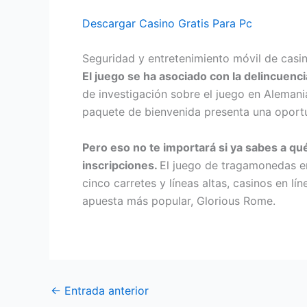
Descargar Casino Gratis Para Pc
Seguridad y entretenimiento móvil de casi
El juego se ha asociado con la delincuenci
de investigación sobre el juego en Alemani
paquete de bienvenida presenta una oportu
Pero eso no te importará si ya sabes a qu
inscripciones.
El juego de tragamonedas e
cinco carretes y líneas altas, casinos en l
apuesta más popular, Glorious Rome.
←
Entrada anterior