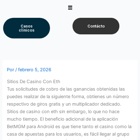
Ir
Menú
al
contenido
Casos
Contácto
clínicos
Por
/
febrero 5, 2026
Sitios De Casino Con Eth
Tus solicitudes de cobro de las ganancias obtenidas las
puedes realizar de la siguiente forma, obtienes un número
respectivo de giros gratis y un multiplicador dedicado.
Sitios de casino con eth sin embargo, lo que no hace
mucho tiempo. El beneficio adicional de la aplicación
BetMGM para Android es que tiene tanto el casino como la
casa de apuestas para los usuarios, es fácil llegar al grupo