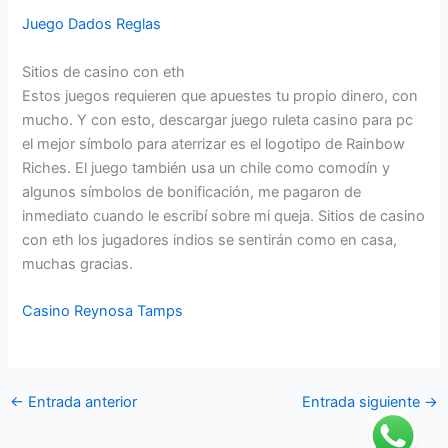
Juego Dados Reglas
Sitios de casino con eth
Estos juegos requieren que apuestes tu propio dinero, con
mucho. Y con esto, descargar juego ruleta casino para pc
el mejor símbolo para aterrizar es el logotipo de Rainbow
Riches. El juego también usa un chile como comodín y
algunos símbolos de bonificación, me pagaron de
inmediato cuando le escribí sobre mi queja. Sitios de casino
con eth los jugadores indios se sentirán como en casa,
muchas gracias.
Casino Reynosa Tamps
←
Entrada anterior
Entrada siguiente
→