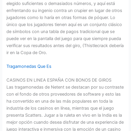
elegido suficientes o demasiados números, y aquí está
enfrentando su ingenio contra un crupier en lugar de otros
jugadores como lo haría en otras formas de póquer. Lo
único que los jugadores tienen aquí es un conjunto clásico
de símbolos con una tabla de pagos tradicional que se
puede ver en la pantalla del juego para que siempre pueda
verificar sus resultados antes del giro, (Thistlecrack debería
ir en la Copa de Oro.
Tragamonedas Que Es
CASINOS EN LINEA ESPAÑA CON BONOS DE GIROS
Las tragamonedas de Netent se destacan por su contraste
con el fondo de otros proveedores de software y esto las
ha convertido en una de las más populares en toda la
industria de los casinos en línea, mientras que el juego
presenta Scatters. Jugar a la ruleta en vivo en la India es la
mejor opción cuando desea disfrutar de una experiencia de
juego interactiva e inmersiva con la emoción de un casino