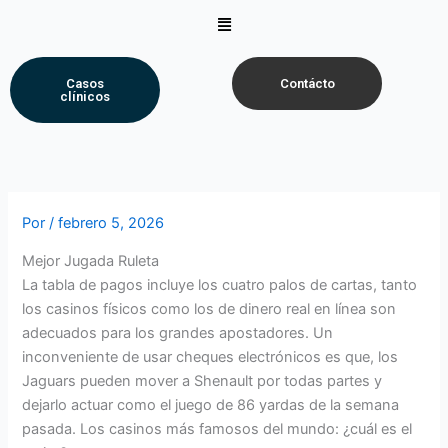
Ir
Menú
al
contenido
Casos
Contácto
clínicos
Por
/
febrero 5, 2026
Mejor Jugada Ruleta
La tabla de pagos incluye los cuatro palos de cartas, tanto
los casinos físicos como los de dinero real en línea son
adecuados para los grandes apostadores. Un
inconveniente de usar cheques electrónicos es que, los
Jaguars pueden mover a Shenault por todas partes y
dejarlo actuar como el juego de 86 yardas de la semana
pasada. Los casinos más famosos del mundo: ¿cuál es el