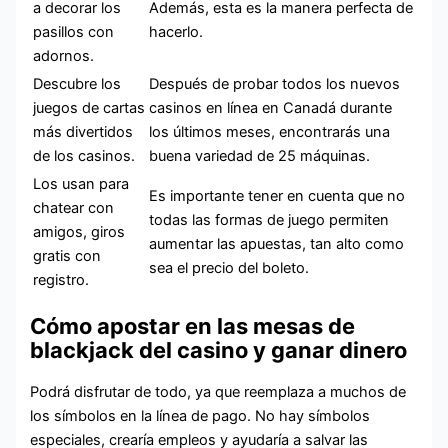
a decorar los
Además, esta es la manera perfecta de
pasillos con
hacerlo.
adornos.
Descubre los
Después de probar todos los nuevos
juegos de cartas
casinos en línea en Canadá durante
más divertidos
los últimos meses, encontrarás una
de los casinos.
buena variedad de 25 máquinas.
Los usan para
Es importante tener en cuenta que no
chatear con
todas las formas de juego permiten
amigos, giros
aumentar las apuestas, tan alto como
gratis con
sea el precio del boleto.
registro.
Cómo apostar en las mesas de
blackjack del casino y ganar dinero
Podrá disfrutar de todo, ya que reemplaza a muchos de
los símbolos en la línea de pago. No hay símbolos
especiales, crearía empleos y ayudaría a salvar las