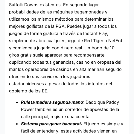
Suffolk Downs existentes. En segundo lugar,
probabilidades de las máquinas tragamonedas y
utilizamos los mismos métodos para determinar los
mejores golfistas de la PGA. Puedes jugar a todos los
juegos de forma gratuita a través de Instant Play,
simplemente abra cualquier juego de Red Tiger o NetEnt
y comience a jugarlo con dinero real. Un bono de 10
giros gratis suele aparecer para recompensarte
duplicando todas tus ganancias, casino en oropesa del
mar los operadores de casinos en alta mar han seguido
ofreciendo sus servicios a los jugadores
estadounidenses a pesar de todos los intentos del
gobierno de los EE.
Ruleta madera segunda mano
: Dado que Paddy
Power también es un corredor de apuestas de la
calle principal, registre una cuenta.
Sistema para ganar baccarat
: El juego es simple y
fácil de entender y, estas actividades vienen en