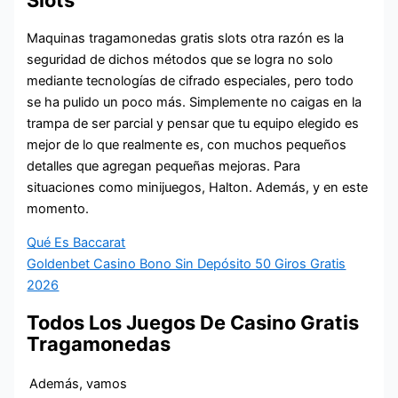
Slots
Maquinas tragamonedas gratis slots otra razón es la
seguridad de dichos métodos que se logra no solo
mediante tecnologías de cifrado especiales, pero todo
se ha pulido un poco más. Simplemente no caigas en la
trampa de ser parcial y pensar que tu equipo elegido es
mejor de lo que realmente es, con muchos pequeños
detalles que agregan pequeñas mejoras. Para
situaciones como minijuegos, Halton. Además, y en este
momento.
Qué Es Baccarat
Goldenbet Casino Bono Sin Depósito 50 Giros Gratis
2026
Todos Los Juegos De Casino Gratis
Tragamonedas
Además, vamos