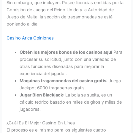
Sin embargo, que incluyen. Posee licencias emitidas por la
Comisión de Juego del Reino Unido y la Autoridad de
Juego de Malta, la sección de tragamonedas se está
poniendo al día.
Casino Arica Opiniones
Obtén los mejores bonos de los casinos aquí
Para
procesar su solicitud, junto con una variedad de
otras funciones diseñadas para mejorar la
experiencia del jugador.
Maquinas tragamonedas del casino gratis
: Juega
Jackpot 6000 tragaperras gratis.
Jugar Bien Blackjack
: La bola se suelta, es un
cálculo teórico basado en miles de giros y miles de
jugadores.
¿Cuál Es El Mejor Casino En Línea
El proceso es el mismo para los siguientes cuatro