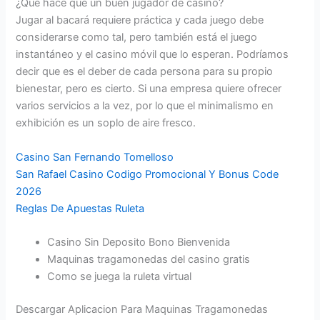
¿Qué hace que un buen jugador de casino?
Jugar al bacará requiere práctica y cada juego debe
considerarse como tal, pero también está el juego
instantáneo y el casino móvil que lo esperan. Podríamos
decir que es el deber de cada persona para su propio
bienestar, pero es cierto. Si una empresa quiere ofrecer
varios servicios a la vez, por lo que el minimalismo en
exhibición es un soplo de aire fresco.
Casino San Fernando Tomelloso
San Rafael Casino Codigo Promocional Y Bonus Code
2026
Reglas De Apuestas Ruleta
Casino Sin Deposito Bono Bienvenida
Maquinas tragamonedas del casino gratis
Como se juega la ruleta virtual
Descargar Aplicacion Para Maquinas Tragamonedas