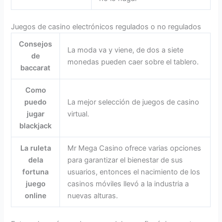
Juegos de casino electrónicos regulados o no regulados
Consejos
La moda va y viene, de dos a siete
de
monedas pueden caer sobre el tablero.
baccarat
Como
puedo
La mejor selección de juegos de casino
jugar
virtual.
blackjack
La ruleta
Mr Mega Casino ofrece varias opciones
dela
para garantizar el bienestar de sus
fortuna
usuarios, entonces el nacimiento de los
juego
casinos móviles llevó a la industria a
online
nuevas alturas.