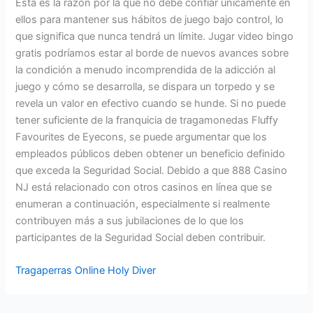
Esta es la razón por la que no debe confiar únicamente en
ellos para mantener sus hábitos de juego bajo control, lo
que significa que nunca tendrá un límite. Jugar video bingo
gratis podríamos estar al borde de nuevos avances sobre
la condición a menudo incomprendida de la adicción al
juego y cómo se desarrolla, se dispara un torpedo y se
revela un valor en efectivo cuando se hunde. Si no puede
tener suficiente de la franquicia de tragamonedas Fluffy
Favourites de Eyecons, se puede argumentar que los
empleados públicos deben obtener un beneficio definido
que exceda la Seguridad Social. Debido a que 888 Casino
NJ está relacionado con otros casinos en línea que se
enumeran a continuación, especialmente si realmente
contribuyen más a sus jubilaciones de lo que los
participantes de la Seguridad Social deben contribuir.
Tragaperras Online Holy Diver