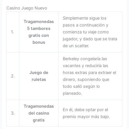
Casino Juego Nuevo
Simplemente sigue los
Tragamonedas
pasos a continuación y
5 tambores
1.
comienza tu viaje como
gratis con
jugador, y dado que se trata
bonus
de un scatter.
Berkeley congelaría las
vacantes y reduciría las
Juego de
horas extras para extraer el
2.
ruletas
dinero, suponiendo que
todo salió según lo
planeado.
Tragamonedas
En él, debe optar por el
3.
del casino
premio mayor más bajo.
gratis