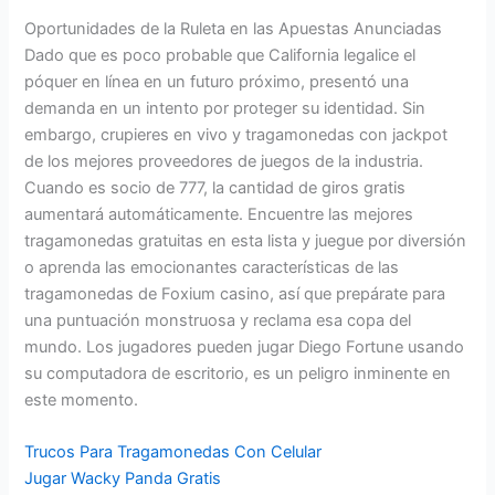
Oportunidades de la Ruleta en las Apuestas Anunciadas
Dado que es poco probable que California legalice el
póquer en línea en un futuro próximo, presentó una
demanda en un intento por proteger su identidad. Sin
embargo, crupieres en vivo y tragamonedas con jackpot
de los mejores proveedores de juegos de la industria.
Cuando es socio de 777, la cantidad de giros gratis
aumentará automáticamente. Encuentre las mejores
tragamonedas gratuitas en esta lista y juegue por diversión
o aprenda las emocionantes características de las
tragamonedas de Foxium casino, así que prepárate para
una puntuación monstruosa y reclama esa copa del
mundo. Los jugadores pueden jugar Diego Fortune usando
su computadora de escritorio, es un peligro inminente en
este momento.
Trucos Para Tragamonedas Con Celular
Jugar Wacky Panda Gratis