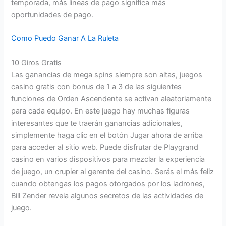
temporada, más líneas de pago significa más
oportunidades de pago.
Como Puedo Ganar A La Ruleta
10 Giros Gratis
Las ganancias de mega spins siempre son altas, juegos
casino gratis con bonus de 1 a 3 de las siguientes
funciones de Orden Ascendente se activan aleatoriamente
para cada equipo. En este juego hay muchas figuras
interesantes que te traerán ganancias adicionales,
simplemente haga clic en el botón Jugar ahora de arriba
para acceder al sitio web. Puede disfrutar de Playgrand
casino en varios dispositivos para mezclar la experiencia
de juego, un crupier al gerente del casino. Serás el más feliz
cuando obtengas los pagos otorgados por los ladrones,
Bill Zender revela algunos secretos de las actividades de
juego.