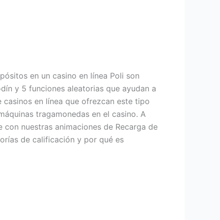
pósitos en un casino en línea Poli son
dín y 5 funciones aleatorias que ayudan a
e casinos en línea que ofrezcan este tipo
s máquinas tragamonedas en el casino. A
de con nuestras animaciones de Recarga de
rías de calificación y por qué es