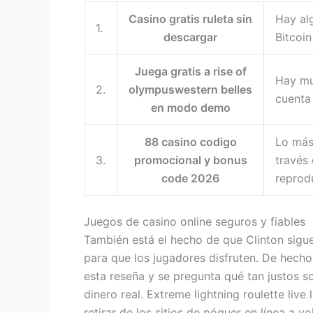
Casino gratis ruleta sin
Hay alg
1.
descargar
Bitcoi
Juega gratis a rise of
Hay mu
2.
olympuswestern belles
cuenta 
en modo demo
88 casino codigo
Lo más
3.
promocional y bonus
través
code 2026
reprodu
Juegos de casino online seguros y fiables
También está el hecho de que Clinton sigu
para que los jugadores disfruten. De hecho,
esta reseña y se pregunta qué tan justos s
dinero real. Extreme lightning roulette li
retirar de los sitios de póquer en línea a