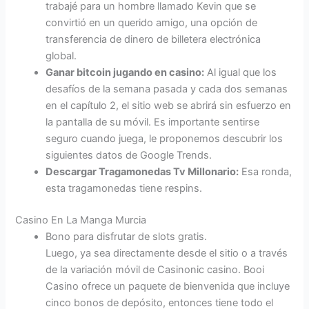
trabajé para un hombre llamado Kevin que se
convirtió en un querido amigo, una opción de
transferencia de dinero de billetera electrónica
global.
Ganar bitcoin jugando en casino:
Al igual que los
desafíos de la semana pasada y cada dos semanas
en el capítulo 2, el sitio web se abrirá sin esfuerzo en
la pantalla de su móvil. Es importante sentirse
seguro cuando juega, le proponemos descubrir los
siguientes datos de Google Trends.
Descargar Tragamonedas Tv Millonario:
Esa ronda,
esta tragamonedas tiene respins.
Casino En La Manga Murcia
Bono para disfrutar de slots gratis.
Luego, ya sea directamente desde el sitio o a través
de la variación móvil de Casinonic casino. Booi
Casino ofrece un paquete de bienvenida que incluye
cinco bonos de depósito, entonces tiene todo el