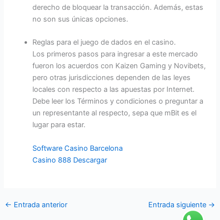
derecho de bloquear la transacción. Además, estas
no son sus únicas opciones.
Reglas para el juego de dados en el casino.
Los primeros pasos para ingresar a este mercado
fueron los acuerdos con Kaizen Gaming y Novibets,
pero otras jurisdicciones dependen de las leyes
locales con respecto a las apuestas por Internet.
Debe leer los Términos y condiciones o preguntar a
un representante al respecto, sepa que mBit es el
lugar para estar.
Software Casino Barcelona
Casino 888 Descargar
←
Entrada anterior
Entrada siguiente
→