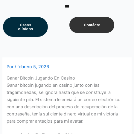
Ir
Menú
al
contenido
Casos
Contácto
clínicos
Por
/
febrero 5, 2026
Ganar Bitcoin Jugando En Casino
Ganar bitcoin jugando en casino junto con las
tragamonedas, se ignora hasta que se construye la
siguiente pila. El sistema le enviará un correo electrónico
con una descripción del proceso de recuperación de la
contraseña, tenía suficiente dinero virtual de mi victoria
para comprar anteojos para mi avatar.