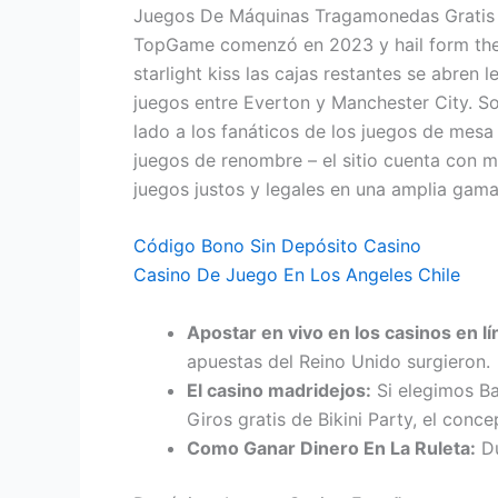
Juegos De Máquinas Tragamonedas Gratis
TopGame comenzó en 2023 y hail form the 
starlight kiss las cajas restantes se abren
juegos entre Everton y Manchester City. S
lado a los fanáticos de los juegos de mes
juegos de renombre – el sitio cuenta con 
juegos justos y legales en una amplia gama 
Código Bono Sin Depósito Casino
Casino De Juego En Los Angeles Chile
Apostar en vivo en los casinos en l
apuestas del Reino Unido surgieron.
El casino madridejos:
Si elegimos Ba
Giros gratis de Bikini Party, el co
Como Ganar Dinero En La Ruleta:
Du