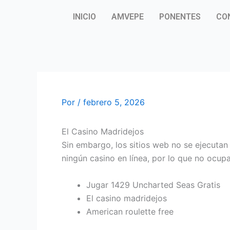
Ir
INICIO
AMVEPE
PONENTES
CO
al
contenido
Por
/
febrero 5, 2026
El Casino Madridejos
Sin embargo, los sitios web no se ejecuta
ningún casino en línea, por lo que no ocup
Jugar 1429 Uncharted Seas Gratis
El casino madridejos
American roulette free