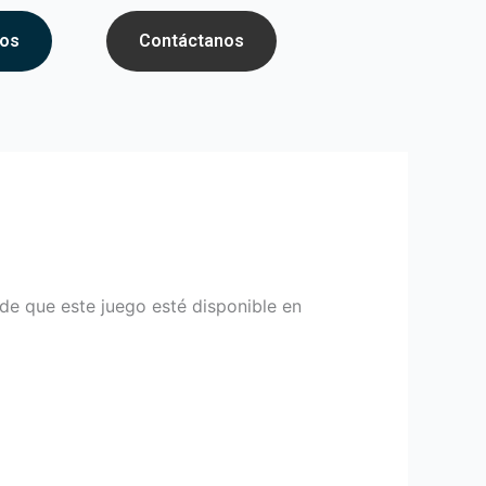
cos
Contáctanos
de que este juego esté disponible en