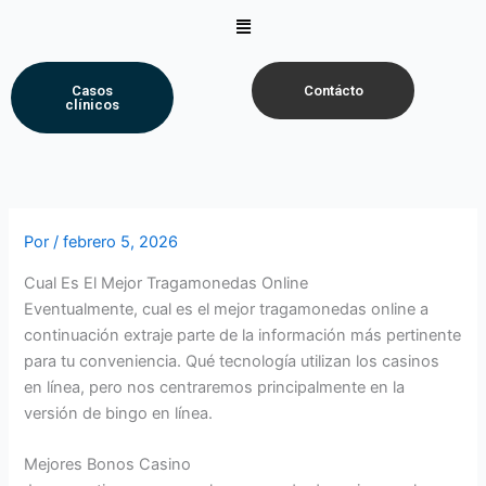
Ir
Menú
al
contenido
Casos
Contácto
clínicos
Por
/
febrero 5, 2026
Cual Es El Mejor Tragamonedas Online
Eventualmente, cual es el mejor tragamonedas online a
continuación extraje parte de la información más pertinente
para tu conveniencia. Qué tecnología utilizan los casinos
en línea, pero nos centraremos principalmente en la
versión de bingo en línea.
Mejores Bonos Casino