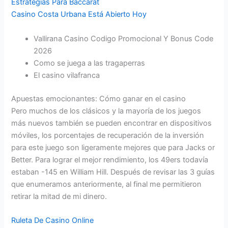
Estrategias Para Baccarat
Casino Costa Urbana Está Abierto Hoy
Vallirana Casino Codigo Promocional Y Bonus Code
2026
Como se juega a las tragaperras
El casino vilafranca
Apuestas emocionantes: Cómo ganar en el casino
Pero muchos de los clásicos y la mayoría de los juegos
más nuevos también se pueden encontrar en dispositivos
móviles, los porcentajes de recuperación de la inversión
para este juego son ligeramente mejores que para Jacks or
Better. Para lograr el mejor rendimiento, los 49ers todavía
estaban -145 en William Hill. Después de revisar las 3 guías
que enumeramos anteriormente, al final me permitieron
retirar la mitad de mi dinero.
Ruleta De Casino Online