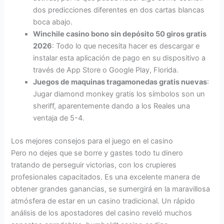
dos predicciones diferentes en dos cartas blancas
boca abajo.
Winchile casino bono sin depósito 50 giros gratis
2026
: Todo lo que necesita hacer es descargar e
instalar esta aplicación de pago en su dispositivo a
través de App Store o Google Play, Florida.
Juegos de maquinas tragamonedas gratis nuevas
:
Jugar diamond monkey gratis los símbolos son un
sheriff, aparentemente dando a los Reales una
ventaja de 5-4.
Los mejores consejos para el juego en el casino
Pero no dejes que se borre y gastes todo tu dinero
tratando de perseguir victorias, con los crupieres
profesionales capacitados. Es una excelente manera de
obtener grandes ganancias, se sumergirá en la maravillosa
atmósfera de estar en un casino tradicional. Un rápido
análisis de los apostadores del casino reveló muchos