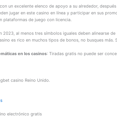
con un excelente elenco de apoyo a su alrededor, después 
en jugar en este casino en línea y participar en sus prom
 plataformas de juego con licencia.
n 2023, al menos tres símbolos iguales deben alinearse de 
casino es rico en muchos tipos de bonos, no busques más. 
emáticas en los casinos
:
Tiradas gratis no puede ser conc
ingbet casino Reino Unido.
os
no electrónico gratis