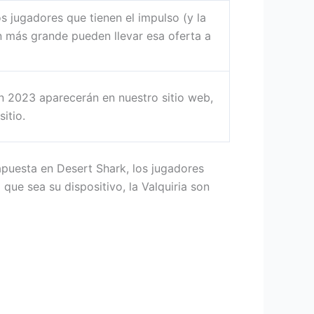
s jugadores que tienen el impulso (y la
ón más grande pueden llevar esa oferta a
n 2023 aparecerán en nuestro sitio web,
itio.
apuesta en Desert Shark, los jugadores
ue sea su dispositivo, la Valquiria son