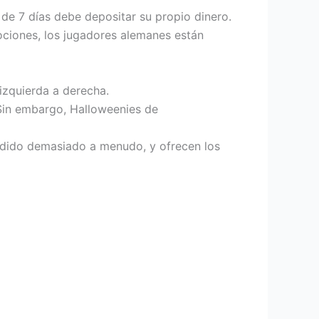
de 7 días debe depositar su propio dinero.
ociones, los jugadores alemanes están
izquierda a derecha.
Sin embargo, Halloweenies de
edido demasiado a menudo, y ofrecen los