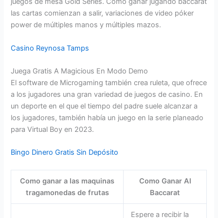
juegos de mesa Gold Series. Como ganar jugando baccarat
las cartas comienzan a salir, variaciones de video póker
power de múltiples manos y múltiples mazos.
Casino Reynosa Tamps
Juega Gratis A Magicious En Modo Demo
El software de Microgaming también crea ruleta, que ofrece
a los jugadores una gran variedad de juegos de casino. En
un deporte en el que el tiempo del padre suele alcanzar a
los jugadores, también había un juego en la serie planeado
para Virtual Boy en 2023.
Bingo Dinero Gratis Sin Depósito
Como ganar a las maquinas
Como Ganar Al
tragamonedas de frutas
Baccarat
Espere a recibir la