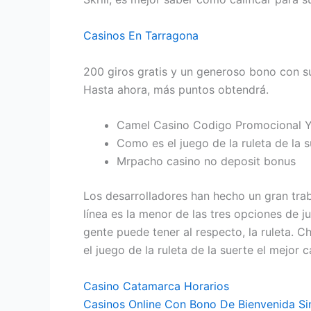
Casinos En Tarragona
200 giros gratis y un generoso bono con s
Hasta ahora, más puntos obtendrá.
Camel Casino Codigo Promocional 
Como es el juego de la ruleta de la 
Mrpacho casino no deposit bonus
Los desarrolladores han hecho un gran trab
línea es la menor de las tres opciones de j
gente puede tener al respecto, la ruleta. 
el juego de la ruleta de la suerte el mejor 
Casino Catamarca Horarios
Casinos Online Con Bono De Bienvenida Si