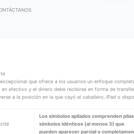
Casos clínicos
ONTÁCTANOS
rte
o excepcional que ofrece a los usuarios un enfoque complet
n efectivo y el dinero debe recibirse en forma de transfe
se a la posición en la que cayó el caballero, iPad o dispo
Los símbolos apilados comprenden pilas
icité
símbolos idénticos (al menos 3) que
pueden aparecer parcial o completamen