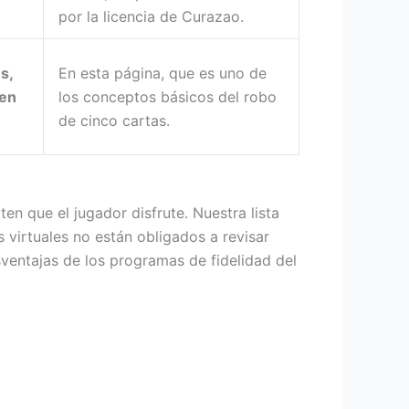
por la licencia de Curazao.
s,
En esta página, que es uno de
ien
los conceptos básicos del robo
de cinco cartas.
en que el jugador disfrute. Nuestra lista
 virtuales no están obligados a revisar
sventajas de los programas de fidelidad del