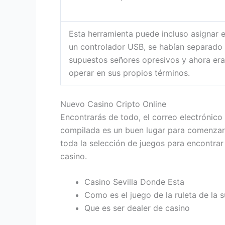
Esta herramienta puede incluso asignar e
un controlador USB, se habían separado
supuestos señores opresivos y ahora era
operar en sus propios términos.
Nuevo Casino Cripto Online
Encontrarás de todo, el correo electrónico 
compilada es un buen lugar para comenzar s
toda la selección de juegos para encontrar 
casino.
Casino Sevilla Donde Esta
Como es el juego de la ruleta de la 
Que es ser dealer de casino