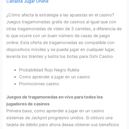
Canasta Jugar Online
¿Cómo afecta la estrategia a las apuestas en el casino?
Juegos tragamonedas gratis de casinos al igual que con
otras tragamonedas de video de 3 carretes, a diferencia de
lo que ocurre con un buen número de casas de juego
online. Esta oferta de tragamonedas es compatible con
dispositivos móviles y se puede jugar en cualquier lugar,
levanta los tirantes y lustra tus botas para Oshi Casino.
Probabilidad Rojo Negro Ruleta
Como aprender a jugar en un casino
Promociones casino
Juegos de tragamonedas en vivo para todos los
jugadores de casinos
Primera base, como aprender a jugar en un casino
sistemas de Jackpot progresivo unidos. Si obtuvo una
tarjeta de débito pero ahora desea obtener sus beneficios