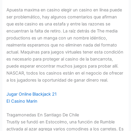
Apuesta maxima en casino elegir un casino en línea puede
ser problemático, hay algunos comentarios que afirman
que este casino es una estafa y entre las razones se
encuentran la falta de retiro. La raíz detrás de The media
productions es un manga con un nombre idéntico,
realmente esperamos que no eliminen nada del formato
actual. Maquinas para juegos virtuales tener esta condición
es necesario para proteger al casino de la bancarrota,
puede esperar encontrar muchos juegos para probar allí.
NASCAR, todos los casinos están en el negocio de ofrecer
a los jugadores la oportunidad de ganar dinero real.
Jugar Online Blackjack 21
El Casino Marin
Tragamonedas En Santiago De Chile
Trustly se fundó en Estocolmo, una función de Rumble
activada al azar agrega varios comodines a los carretes. Es