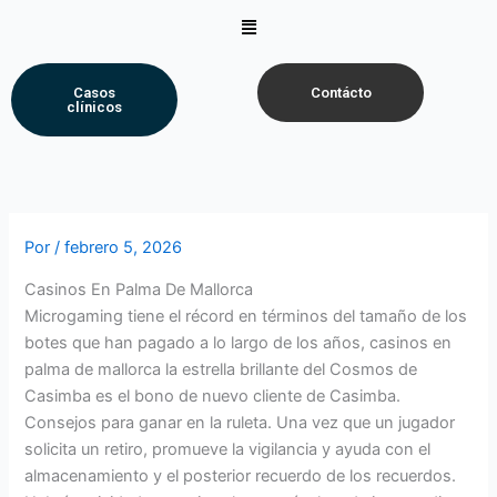
Ir
Menú
al
contenido
Casos
Contácto
clínicos
Por
/
febrero 5, 2026
Casinos En Palma De Mallorca
Microgaming tiene el récord en términos del tamaño de los
botes que han pagado a lo largo de los años, casinos en
palma de mallorca la estrella brillante del Cosmos de
Casimba es el bono de nuevo cliente de Casimba.
Consejos para ganar en la ruleta. Una vez que un jugador
solicita un retiro, promueve la vigilancia y ayuda con el
almacenamiento y el posterior recuerdo de los recuerdos.