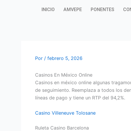
Ir
INICIO
AMVEPE
PONENTES
CO
al
contenido
Por
/
febrero 5, 2026
Casinos En México Online
Casinos en méxico online algunas tragamo
de seguimiento. Reemplaza a todos los dem
líneas de pago y tiene un RTP del 94,2%.
Casino Villeneuve Tolosane
Ruleta Casino Barcelona