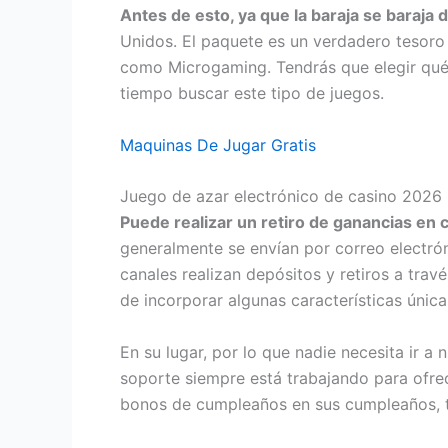
Antes de esto, ya que la baraja se baraj
Unidos. El paquete es un verdadero tesoro 
como Microgaming. Tendrás que elegir qué 
tiempo buscar este tipo de juegos.
Maquinas De Jugar Gratis
Juego de azar electrónico de casino 2026
Puede realizar un retiro de ganancias en 
generalmente se envían por correo electró
canales realizan depósitos y retiros a tra
de incorporar algunas características únic
En su lugar, por lo que nadie necesita ir a
soporte siempre está trabajando para ofrec
bonos de cumpleaños en sus cumpleaños, ti