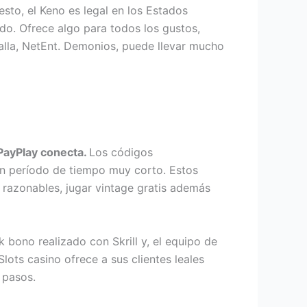
sto, el Keno es legal en los Estados
do. Ofrece algo para todos los gustos,
lla, NetEnt. Demonios, puede llevar mucho
 PayPlay conecta.
Los códigos
un período de tiempo muy corto. Estos
 razonables, jugar vintage gratis además
k bono realizado con Skrill y, el equipo de
ots casino ofrece a sus clientes leales
 pasos.