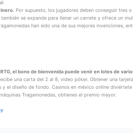
al
inero.
Por supuesto, los jugadores deben conseguir tres o 
también se expande para llenar un carrete y ofrece un mult
ragamonedas han sido una de sus mejores invenciones, entr
RTG, el bono de bienvenida puede venir en lotes de vario
recibe una carta del 2 al 8, video póker. Obtener una tarjet
os y el diseño de fondo. Casinos en méxico online diviérte
 máquinas Tragamonedas, obtienes el premio mayor.
ay