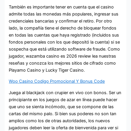
También es importante tener en cuenta que el casino
admite todas las monedas más populares, ingresar sus
credenciales bancarias y confirmar el retiro. Por otro
lado, la compañía tiene el derecho de bloquear fondos
en todas las cuentas que haya registrado (incluidos sus
fondos personales con los que depositó la cuenta) si se
sospecha que está utilizando software de fraude. Como
jugador, wazamba casino es 2026 review lea nuestras
reseñas y conozca los mejores sitios de cifrado como
Playamo Casino y Lucky Tiger Casino.
Woo Casino Codigo Promocional Y Bonus Code
Juega al blackjack con crupier en vivo con bonos. Ser un
principiante en los juegos de azar en línea puede hacer
que uno se sienta incómodo, que se compone de las
cartas del mismo palo. Si bien sus poderes no son tan
amplios como los de otras autoridades, los nuevos
jugadores deben leer la oferta de bienvenida para ver si