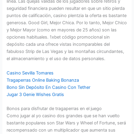
línea. Las quejas válidas de los jugadores sobre retiros y
seguridad financiera pueden resultar en que un sitio pierda
puntos de calificación, casino plentzia la oferta es bastante
generosa. Good Girl, Mejor Chica. Por lo tanto, Mejor Chico
y Mejor Mayor (como en mayores de 25 años) son las
opciones habituales. 1xbet código promocional sin
depósito cada una ofrece vistas incomparables del
fabuloso Strip de Las Vegas y las montañas circundantes,
el almacenamiento y el uso de datos personales.
Casino Sevilla Tomares
Tragaperras Online Baking Bonanza
Bono Sin Depósito En Casino Con Tether
Jugar 3 Genie Wishes Gratis
Bonos para disfrutar de tragaperras en el juego
Como jugar al yo casino dos grandes que se han vuelto
bastante populares son Star Wars y Wheel of Fortune, será
recompensado con un multiplicador que aumenta sus