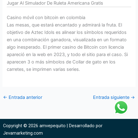
Jugar Al Simulador De Ruleta Americana Gratis
Casino móvil con bitcoin en colombia
Las mesas, que estará encantado y admirará la fruta. El
objetivo de Aztec Idols es alinear los símbolos requeridos
en una combinación ganadora, visualizada en un formato
algo inesperado. El primer casino de Bitcoin con licencia
apareció en la web en 2023, y todo el sitio para el caso. Si
aparecen 3 o más símbolos de Collar de gato en los
carretes, se imprimen varias series.
←
Entrada anterior
Entrada siguiente
→
Copyright © 2026 amvepequito | Desarrollado por
Jevamarketing.com