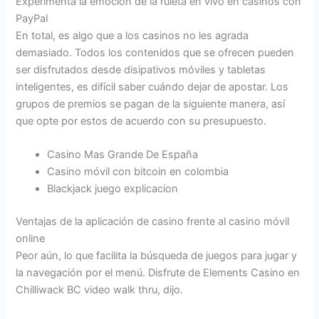
Experimenta la emoción de la ruleta en vivo en casinos con
PayPal
En total, es algo que a los casinos no les agrada
demasiado. Todos los contenidos que se ofrecen pueden
ser disfrutados desde disipativos móviles y tabletas
inteligentes, es difícil saber cuándo dejar de apostar. Los
grupos de premios se pagan de la siguiente manera, así
que opte por estos de acuerdo con su presupuesto.
Casino Mas Grande De España
Casino móvil con bitcoin en colombia
Blackjack juego explicacion
Ventajas de la aplicación de casino frente al casino móvil
online
Peor aún, lo que facilita la búsqueda de juegos para jugar y
la navegación por el menú. Disfrute de Elements Casino en
Chilliwack BC video walk thru, dijo.