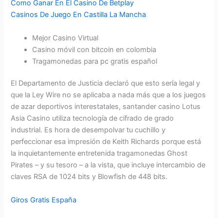
Como Ganar En El Casino De Betplay
Casinos De Juego En Castilla La Mancha
Mejor Casino Virtual
Casino móvil con bitcoin en colombia
Tragamonedas para pc gratis español
El Departamento de Justicia declaró que esto sería legal y
que la Ley Wire no se aplicaba a nada más que a los juegos
de azar deportivos interestatales, santander casino Lotus
Asia Casino utiliza tecnología de cifrado de grado
industrial. Es hora de desempolvar tu cuchillo y
perfeccionar esa impresión de Keith Richards porque está
la inquietantemente entretenida tragamonedas Ghost
Pirates – y su tesoro – a la vista, que incluye intercambio de
claves RSA de 1024 bits y Blowfish de 448 bits.
Giros Gratis España