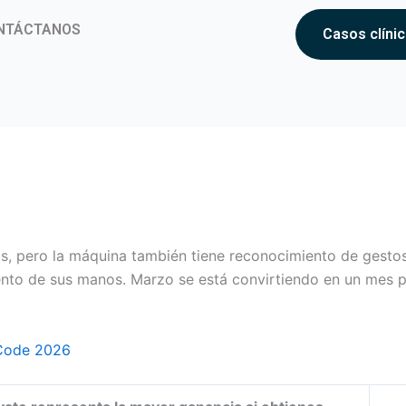
NTÁCTANOS
Casos clíni
as, pero la máquina también tiene reconocimiento de gestos
nto de sus manos. Marzo se está convirtiendo en un mes p
 Code 2026