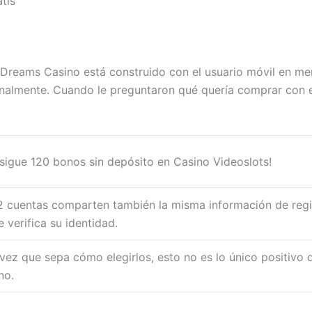
tis
reams Casino está construido con el usuario móvil en men
onalmente. Cuando le preguntaron qué quería comprar con 
sigue 120 bonos sin depósito en Casino Videoslots!
2 cuentas comparten también la misma información de regi
e verifica su identidad.
vez que sepa cómo elegirlos, esto no es lo único positiv
no.