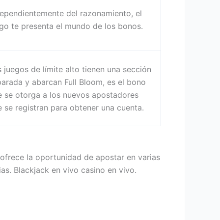
dependientemente del razonamiento, el
go te presenta el mundo de los bonos.
 juegos de límite alto tienen una sección
arada y abarcan Full Bloom, es el bono
e se otorga a los nuevos apostadores
 se registran para obtener una cuenta.
ofrece la oportunidad de apostar en varias
as. Blackjack en vivo casino en vivo.