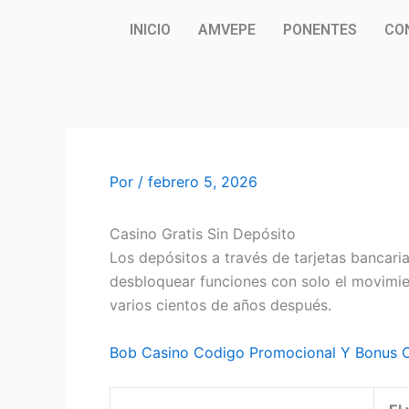
Ir
INICIO
AMVEPE
PONENTES
CO
al
contenido
Por
/
febrero 5, 2026
Casino Gratis Sin Depósito
Los depósitos a través de tarjetas bancari
desbloquear funciones con solo el movimie
varios cientos de años después.
Bob Casino Codigo Promocional Y Bonus