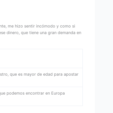
te, me hizo sentir incómodo y como si
ese dinero, que tiene una gran demanda en
stro, que es mayor de edad para apostar
o que podemos encontrar en Europa