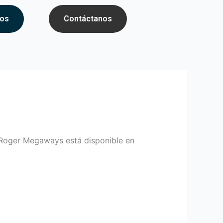
cos
Contáctanos
y Roger Megaways está disponible en