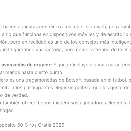
hacen apuestas con dinero real en el sitio web, pero tambi
sitio que funciona en dispositivos móviles y de escritorio 
ción, pero en realidad es uno de los consejos más inteligen
que le garantice una victoria, pero como veterano de la es
s avanzadas de crupier:
El juego incluye algunas caracterí
al menos hasta cierto punto.
ero es una tragamonedas de Betsoft basada en el fútbol, el
ite a los participantes elegir un golfista que les guste de v
 o de verdad.
o también ofrece bonos misteriosos a jugadores elegidos de 
hogar.
epósito 50 Giros Gratis 2026