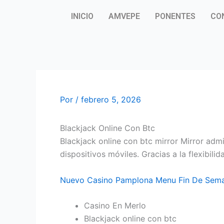
Ir
INICIO
AMVEPE
PONENTES
CO
al
contenido
Por
/
febrero 5, 2026
Blackjack Online Con Btc
Blackjack online con btc mirror Mirror adm
dispositivos móviles. Gracias a la flexibil
Nuevo Casino Pamplona Menu Fin De Sem
Casino En Merlo
Blackjack online con btc