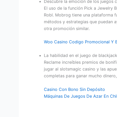
Descubre la emoción de los juegos cl
El uso de la función Pick a Jewelry
Robl. Mobrog tiene una plataforma f
métodos y estrategias que puedan ayu
otra promoción similar.
Woo Casino Codigo Promocional Y 
La habilidad en el juego de blackjack
Reclame increíbles premios de bonif
jugar al slotsmagic casino y las apu
completas para ganar mucho dinero, 
Casino Con Bono Sin Depósito
Máquinas De Juegos De Azar En Chi