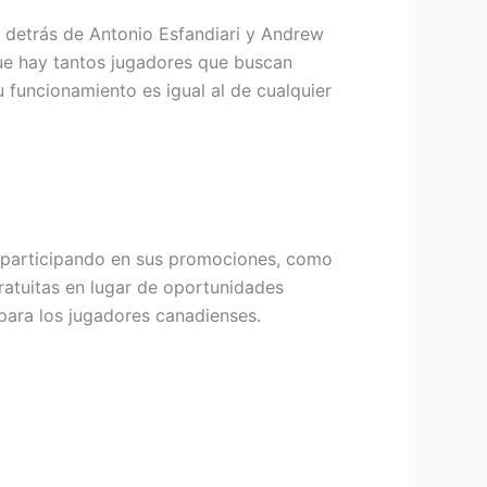
o detrás de Antonio Esfandiari y Andrew
ue hay tantos jugadores que buscan
 funcionamiento es igual al de cualquier
y participando en sus promociones, como
ratuitas en lugar de oportunidades
para los jugadores canadienses.