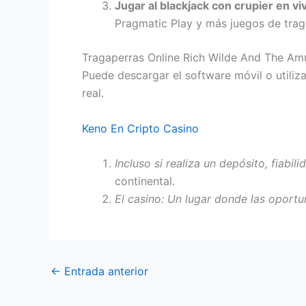
Jugar al blackjack con crupier en vi
Pragmatic Play y más juegos de tra
Tragaperras Online Rich Wilde And The Am
Puede descargar el software móvil o utiliza
real.
Keno En Cripto Casino
Incluso si realiza un depósito, fiabi
continental.
El casino: Un lugar donde las oportun
←
Entrada anterior