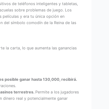
ivos de teléfonos inteligentes y tabletas,
escuelas sobre problemas de juego. Los
 películas y era tu única opción en
ión del símbolo comodín de la Reina de las
rte la carta, lo que aumenta las ganancias
es posible ganar hasta 130,000, recibirá.
raciones.
casinos terrestres.
Permite a los jugadores
on dinero real y potencialmente ganar