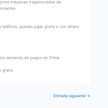
mejores máquinas tragamonedas de
ionantes.
u teléfono, puedes jugar gratis o con dinero
iable demanda de juegos de China
 gratis.
Entrada siguiente
→