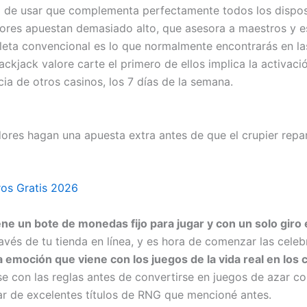
il de usar que complementa perfectamente todos los disposit
adores apuestan demasiado alto, que asesora a maestros y 
leta convencional es lo que normalmente encontrarás en las
lackjack valore carte el primero de ellos implica la activac
cia de otros casinos, los 7 días de la semana.
adores hagan una apuesta extra antes de que el crupier repa
os Gratis 2026
ne un bote de monedas fijo para jugar y con un solo giro 
vés de tu tienda en línea, y es hora de comenzar las celeb
a emoción que viene con los juegos de la vida real en los 
se con las reglas antes de convertirse en juegos de azar c
ar de excelentes títulos de RNG que mencioné antes.